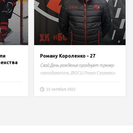
ли
Роману Короленко - 27
венства
Свой День рождения празднует тренер-
преподаватель ДЮСШ Роман Сергеевич
Короленко!
22 октября 2022