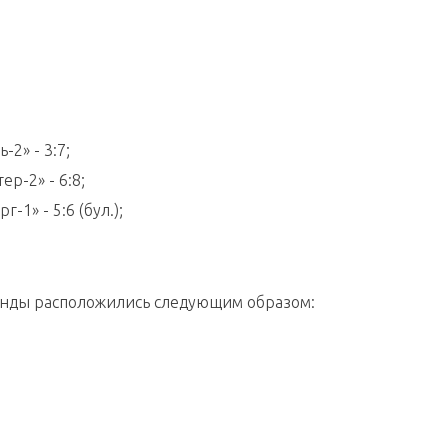
-2» - 3:7;
ер-2» - 6:8;
-1» - 5:6 (бул.);
манды расположились следующим образом: