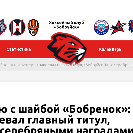
Хоккейный клуб
«Бобруйск»
Статистика
Календарь
бренок»: «Шахтер-1» завоевал главный титул, «Бобруйск-1» - с серебря
ю с шайбой «Бобренок»:
евал главный титул,
с серебряными наградам