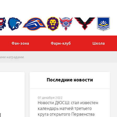
Фан-зона
Фарм-клуб
Школа
ными наградами
Последние новости
07 декабря 2022
Новости ДЮСШ: стал известен
календарь матчей третьего
и
круга открытого Первенства