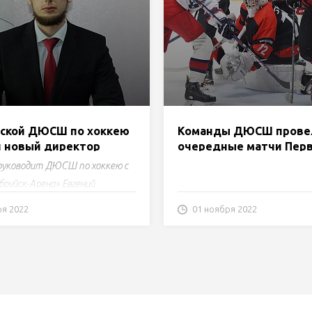
йской ДЮСШ по хоккею
Команды ДЮСШ прове
й новый директор
очередные матчи Пер
Беларуси
 руководит ДЮСШ по хоккею с
бруйск-Арена» Евгений
риволуцкий.
ря 2022
01 ноября 2022