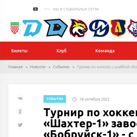
мы в социальных сетях
Билеты
Клуб
Команда
Главная
Новости
Событие
Турнир по хоккею с шайбой «Бо
16 октября 2022
СОБЫТИЕ
Турнир по хокке
«Шахтер-1» заво
«Бобруйск-1» - 