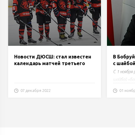
Новости ДЮСШ: стал известен
В Бобру
календарь матчей третьего
с шайбо
круга открытого Первенства
С 1 ноября
Республики Беларусь по хоккею
шайбой «Бо
с шайбой для команд юниоров
Олегович К
и юношей 2007-2008 года
07 декабря 2022
01 нояб
рождения